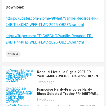
Download:
https://xubster.com/2lpmev9tvhef/Vanille-Regarde-FR-
24BIT-44KHZ-WEB-FLAC-2025-OBZEN.rar.html
https://fikper.com/FTsGdBGikO/Vanille-Regarde-FR-
24BIT-44KHZ-WEB-FLAC-2025-OBZEN.rar.html
VANILLE
Renaud-Live a La Cigale 2007-FR-
24BIT-44KHZ-WEB-FLAC-2025-OBZEN
3 weeks ago
Francoise Hardy-Francoise Hardy
Blues Selected Tracks-FR-16BIT-WEB-
FLAC-2025-OBZEN
3 weeks ago