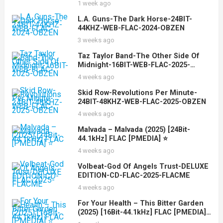
1 week ago
L.A. Guns-The Dark Horse-24BIT-
44KHZ-WEB-FLAC-2024-OBZEN
3 weeks ago
Taz Taylor Band-The Other Side Of
Midnight-16BIT-WEB-FLAC-2025-
OBZEN
4 weeks ago
Skid Row-Revolutions Per Minute-
24BIT-48KHZ-WEB-FLAC-2025-OBZEN
4 weeks ago
Malvada – Malvada (2025) [24Bit-
44.1kHz] FLAC [PMEDIA] ⭐️
4 weeks ago
Volbeat-God Of Angels Trust-DELUXE
EDITION-CD-FLAC-2025-FLACME
4 weeks ago
For Your Health – This Bitter Garden
(2025) [16Bit-44.1kHz] FLAC [PMEDIA]
⭐️