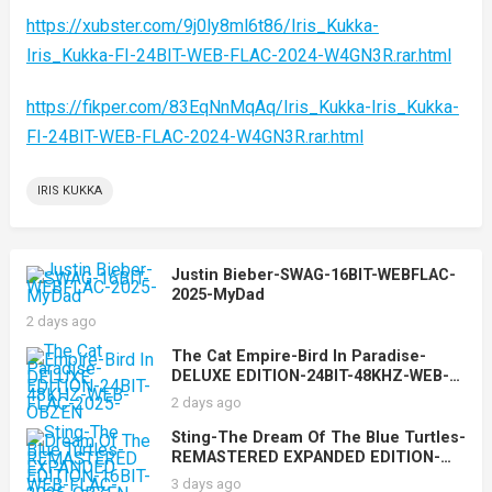
https://xubster.com/9j0ly8ml6t86/Iris_Kukka-
Iris_Kukka-FI-24BIT-WEB-FLAC-2024-W4GN3R.rar.html
https://fikper.com/83EqNnMqAq/Iris_Kukka-Iris_Kukka-
FI-24BIT-WEB-FLAC-2024-W4GN3R.rar.html
IRIS KUKKA
Justin Bieber-SWAG-16BIT-WEBFLAC-
2025-MyDad
2 days ago
The Cat Empire-Bird In Paradise-
DELUXE EDITION-24BIT-48KHZ-WEB-
FLAC-2025-OBZEN
2 days ago
Sting-The Dream Of The Blue Turtles-
REMASTERED EXPANDED EDITION-
16BIT-WEB-FLAC-2025-OBZEN
3 days ago