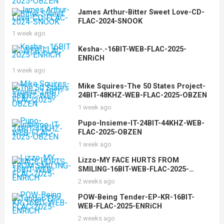
James Arthur-Bitter Sweet Love-CD-
FLAC-2024-SNOOK
1 week ago
Kesha-.-16BIT-WEB-FLAC-2025-
ENRiCH
1 week ago
Mike Squires-The 50 States Project-
24BIT-48KHZ-WEB-FLAC-2025-OBZEN
1 week ago
Pupo-Insieme-IT-24BIT-44KHZ-WEB-
FLAC-2025-OBZEN
1 week ago
Lizzo-MY FACE HURTS FROM
SMILING-16BIT-WEB-FLAC-2025-
ENRiCH
2 weeks ago
POW-Being Tender-EP-KR-16BIT-
WEB-FLAC-2025-ENRiCH
2 weeks ago